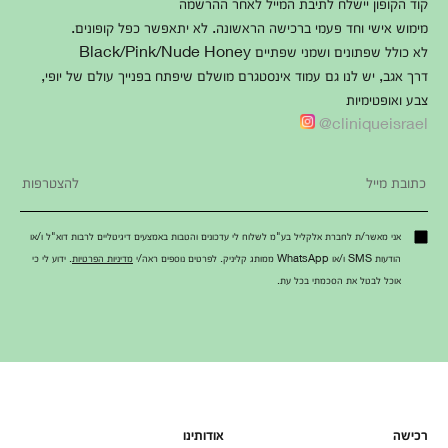
קוד הקופון יישלח לתיבת המייל לאחר ההרשמה
מימוש אישי וחד פעמי ברכישה הראשונה. לא יתאפשר כפל קופונים.
לא כולל שפתונים ושמני שפתיים Black/Pink/Nude Honey
דרך אגב, יש לנו גם עמוד אינסטגרם מושלם שיפתח בפנייך עולם של יופי,
צבע ואופטימיות
cliniqueisrael@
אני מאשר/ת לחברת אלקליל בע"מ לשלוח לי עדכונים והטבות באמצעים דיגיטליים לרבות דוא"ל ו/או
הודעות SMS ו/או WhatsApp ממותג קליניק. לפרטים נוספים ראה/י
מדיניות הפרטיות
. ידוע לי כי
אוכל לבטל את הסכמתי בכל עת.
רכישה
אודותינו