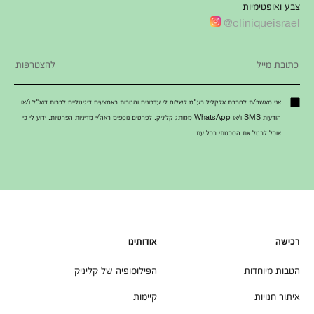
צבע ואופטימיות
cliniqueisrael@
אני מאשר/ת לחברת אלקליל בע"מ לשלוח לי עדכונים והטבות באמצעים דיגיטליים לרבות דוא"ל ו/או
הודעות SMS ו/או WhatsApp ממותג קליניק. לפרטים נוספים ראה/י
מדיניות הפרטיות
. ידוע לי כי
אוכל לבטל את הסכמתי בכל עת.
רכישה
אודותינו
הטבות מיוחדות
הפילוסופיה של קליניק
איתור חנויות
קיימות