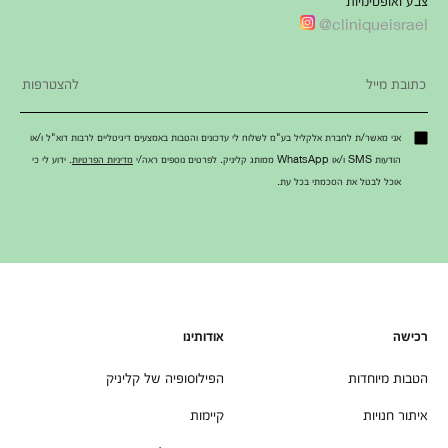
cliniqueisrael@
אני מאשר/ת לחברת אלקליל בע"מ לשלוח לי עדכונים והטבות באמצעים דיגיטליים לרבות דוא"ל ו/או
הודעות SMS ו/או WhatsApp ממותג קליניק. לפרטים נוספים ראה/י
מדיניות הפרטיות
. ידוע לי כי
אוכל לבטל את הסכמתי בכל עת.
רכישה
אודותינו
הטבות מיוחדות
הפילוסופיה של קליניק
איתור חנויות
קיימות