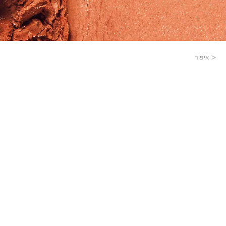
איפור