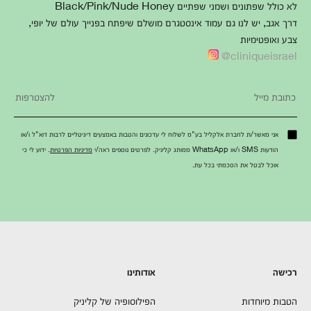
לא כולל שפתונים ושמני שפתיים Black/Pink/Nude Honey
דרך אגב, יש לנו גם עמוד אינסטגרם מושלם שיפתח בפנייך עולם של יופי,
צבע ואופטימיות
cliniqueisrael@
אני מאשר/ת לחברת אלקליל בע"מ לשלוח לי עדכונים והטבות באמצעים דיגיטליים לרבות דוא"ל ו/או
הודעות SMS ו/או WhatsApp ממותג קליניק. לפרטים נוספים ראה/י
מדיניות הפרטיות
. ידוע לי כי
אוכל לבטל את הסכמתי בכל עת.
רכישה
אודותינו
הטבות מיוחדות
הפילוסופיה של קליניק