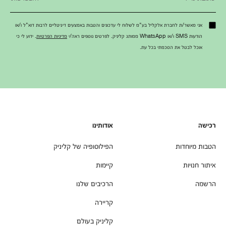
אני מאשר/ת לחברת אלקליל בע"מ לשלוח לי עדכונים והטבות באמצעים דיגיטליים לרבות דוא"ל ו/או
הודעות SMS ו/או WhatsApp ממותג קליניק. לפרטים נוספים ראה/י
מדיניות הפרטיות
. ידוע לי כי
אוכל לבטל את הסכמתי בכל עת.
רכישה
אודותינו
הטבות מיוחדות
הפילוסופיה של קליניק
איתור חנויות
קיימות
הרשמה
הרכיבים שלנו
קריירה
קליניק בעולם