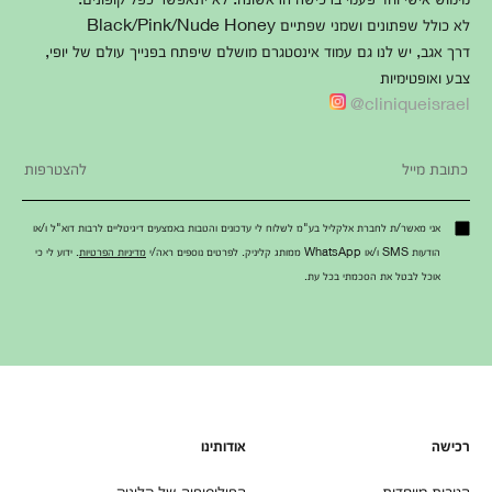
לא כולל שפתונים ושמני שפתיים Black/Pink/Nude Honey
דרך אגב, יש לנו גם עמוד אינסטגרם מושלם שיפתח בפנייך עולם של יופי,
צבע ואופטימיות
cliniqueisrael@
אני מאשר/ת לחברת אלקליל בע"מ לשלוח לי עדכונים והטבות באמצעים דיגיטליים לרבות דוא"ל ו/או
הודעות SMS ו/או WhatsApp ממותג קליניק. לפרטים נוספים ראה/י
מדיניות הפרטיות
. ידוע לי כי
אוכל לבטל את הסכמתי בכל עת.
רכישה
אודותינו
הטבות מיוחדות
הפילוסופיה של קליניק