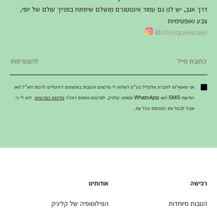
דרך אגב, יש לנו גם עמוד אינסטגרם מושלם שיפתח בפנייך עולם של יופי,
צבע ואופטימיות
cliniqueisrael@
אני מאשר/ת לחברת אלקליל בע"מ לשלוח לי עדכונים והטבות באמצעים דיגיטליים לרבות דוא"ל ו/או
הודעות SMS ו/או WhatsApp ממותג קליניק. לפרטים נוספים ראה/י
מדיניות הפרטיות
. ידוע לי כי
אוכל לבטל את הסכמתי בכל עת.
רכישה
אודותינו
הטבות מיוחדות
הפילוסופיה של קליניק