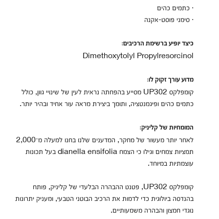
· כתמים כהים
· סימני פוסט-אקנה
כיצד יופיע ברשימת הרכיבים:
Dimethoxytolyl Propylresorcinol
מדוע עורך זקוק לו:
קומפלקס UP302 מסייע בהפחתה נראית לעין של שינויי גוון, כולל
כתמים כהים ופיגמנטציה, ותומך ביצירת מראה עור אחיד ובהיר יותר.
המומחיות של קליניק:
לאחר יותר מעשור של מחקר, המדענים שלנו בחנו למעלה מ־2,000
תמציות צמחים וגילו כי הצמח dianella ensifolia בעל תכונות
עוצמתיות במיוחד.
קומפלקס UP302, פטנט ההבהרה הבלעדי של קליניק, פותח
בהנדסה ביולוגית כדי לדמות את הרכיב הבוטני הטבעי, ומעניק יתרונות
נוגדי חמצון והבהרה משמעותיים.