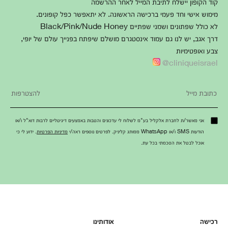
קוד הקופון יישלח לתיבת המייל לאחר ההרשמה
מימוש אישי וחד פעמי ברכישה הראשונה. לא יתאפשר כפל קופונים.
לא כולל שפתונים ושמני שפתיים Black/Pink/Nude Honey
דרך אגב, יש לנו גם עמוד אינסטגרם מושלם שיפתח בפנייך עולם של יופי,
צבע ואופטימיות
cliniqueisrael@
אני מאשר/ת לחברת אלקליל בע"מ לשלוח לי עדכונים והטבות באמצעים דיגיטליים לרבות דוא"ל ו/או
הודעות SMS ו/או WhatsApp ממותג קליניק. לפרטים נוספים ראה/י
מדיניות הפרטיות
. ידוע לי כי
אוכל לבטל את הסכמתי בכל עת.
רכישה
אודותינו