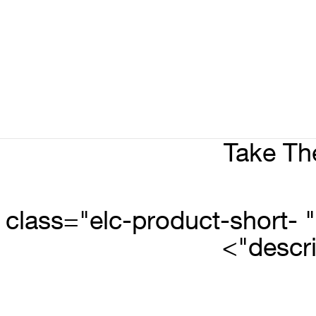
Take Th
מסיר האיפור המוביל שלנו בעל פורמולה המסירה איפור באופן חלק ביותר." class="elc-product-short-
descri