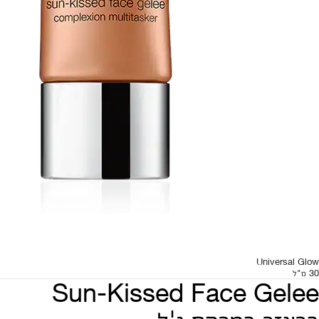
Universal Glow
30 מ"ל
Sun-Kissed Face Gelee