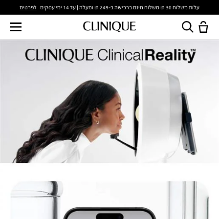
לפרטים
עלות משלוח 30 ₪ משלוח חינם ברכישה ב-249 ₪ ומעלה | עד 14 ימי עסקים