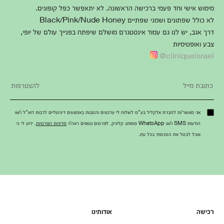
מימוש אישי וחד פעמי ברכישה הראשונה. לא יתאפשר כפל קופונים.
לא כולל שפתונים ושמני שפתיים Black/Pink/Nude Honey
דרך אגב, יש לנו גם עמוד אינסטגרם מושלם שיפתח בפנייך עולם של יופי,
צבע ואופטימיות
cliniqueisrael@
אני מאשר/ת לחברת אלקליל בע"מ לשלוח לי עדכונים והטבות באמצעים דיגיטליים לרבות דוא"ל ו/או
הודעות SMS ו/או WhatsApp ממותג קליניק. לפרטים נוספים ראה/י
מדיניות הפרטיות
. ידוע לי כי
אוכל לבטל את הסכמתי בכל עת.
רכישה
אודותינו