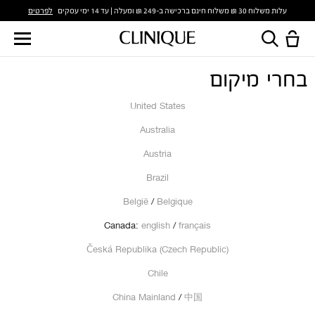
לפרטים
עלות משלוח 30 ₪ משלוח חינם ברכישה ב-249 ₪ ומעלה | עד 14 ימי עסקים
בחרי מיקום
United States
Australia
Austria
Brazil
België
/
Belgique
Canada:
english
/
français
Česká Republika (Czech Republic)
Chile
China Mainland
/
中国