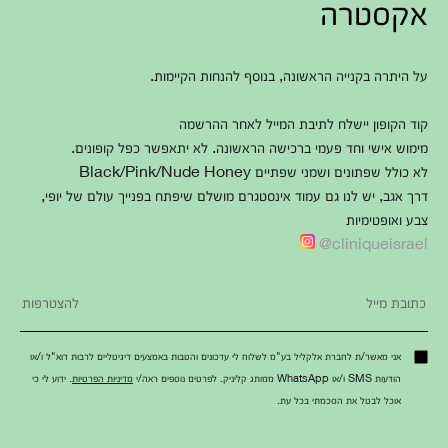
אקסטרה
על היתרה בקנייה הראשונה, בנוסף להנחות הקיימות.
קוד הקופון יישלח לתיבת המייל לאחר ההרשמה
מימוש אישי וחד פעמי ברכישה הראשונה. לא יתאפשר כפל קופונים.
לא כולל שפתונים ושמני שפתיים Black/Pink/Nude Honey
דרך אגב, יש לנו גם עמוד אינסטגרם מושלם שיפתח בפנייך עולם של יופי,
צבע ואופטימיות
cliniqueisrael@
אני מאשר/ת לחברת אלקליל בע"מ לשלוח לי עדכונים והטבות באמצעים דיגיטליים לרבות דוא"ל ו/או
הודעות SMS ו/או WhatsApp ממותג קליניק. לפרטים נוספים ראה/י
מדיניות הפרטיות
. ידוע לי כי
אוכל לבטל את הסכמתי בכל עת.