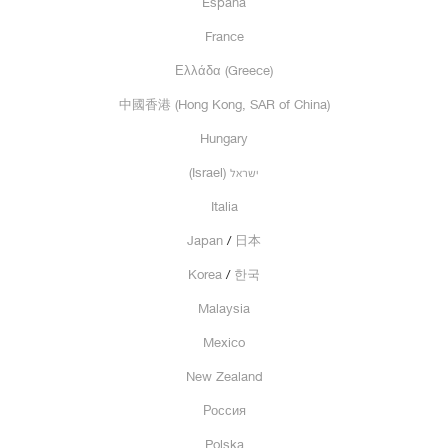
España
France
Ελλάδα (Greece)
中國香港 (Hong Kong, SAR of China)
Hungary
ישראל
(Israel)
Italia
Japan
/
日本
Korea
/
한국
Malaysia
Mexico
New Zealand
Россия
Polska