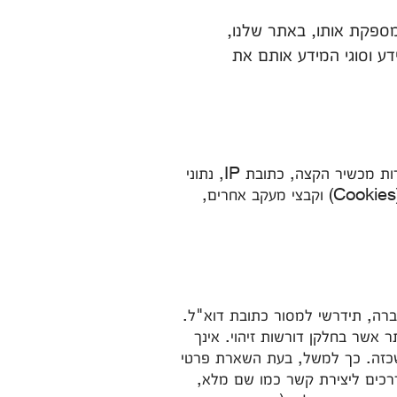
 מספקת אותו, באתר שלנו,
ע וסוגי המידע אותם את
- בשימוש באתר, ייאסף מידע טכני אודותייך: סוג דפדפן, פרטים אודות מכשיר הקצה, כתובת IP, נתוני
גלישה, הרגלי השימוש באתרי החברה, לרבות גלישה וצריכה. מידע זה ייאסף באמצעות קוקיס (Cookies) וקבצי מעקב אחרים,
רה, תידרשי למסור כתובת דוא"ל.
שר בחלקן דורשות זיהוי. אינך
שכזה. כך למשל, בעת השארת פרטי
דרכים ליצירת קשר כמו שם מלא,