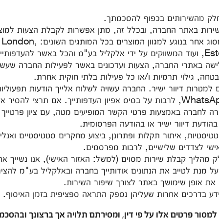
קת השירות באתר החברה, ובכלל זה, מתן אפשרות לקבלת הצעות למוצ
לגבי מבצעים, ועוד וכן תקשורת
ימושך באתר.
גם למטרות דיוור ישיר. החברה עשויה לשלוח אלייך הודעות תפעוליו
במייל, במסרונים או באמצעות WhatsApp, לרבות על בסיס אפיון העדפותייך. אם 
שירה לחברה באמצעות פרטי הקשר המופיעים מטה, עם ציון פרטייך 
הודעת דיוור ישיר או בהודעה הפרסומית.
וסטטיסטיות, איתור תקלות ופתרונן, ביצוע מחקרים סטטיסטיים ואנל
ישי לצדדים שלישיים, לרבות מפרסמים.
כחלק מהליך קבלת שירות מסוים (למשל: האזור האישי), אנו נשייך 
על מנת לטייב את הנתונים אודותייך בחברה ובאלקליל בע"מ להציג 
 את אופן שימושך באתר לצורך שיפור השירות.
למסור פרטים אלו על פי דין, ומסירתם תלויה אך ברצונך ובהסכ