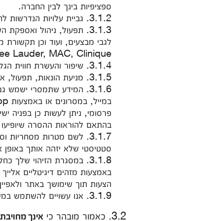
ספציפיות בינך לבין החברה.
3.1.2. גביית עלויות הנדרשות לחלק מהשירותים בכפוף להסכמתך.
3.1.3. תפעול, ניהול ואספ
Estee Lauder, MAC, Clinique, ועוד המשווקים על ידי אלקליל בע"מ והכל באשר להעדפותייך בעת ש
3.1.4. שיפור והעשרת חווית הגלישה באתרי החברה, הצעות ועדכונים באשר לפעילות החברה שעשויה לעניין אותך.
3.1.5. מניעת הונאות, תפעול, אבטחה, גילוי תרמיות ו/או כל פעילות בלתי חוקית אחרת.
3.1.6. המידע שתמסרי ישמש 
פרסומי, ניתן לעשות כן בפניה י
בהתאם להוראות ההסרה שיופיעו ב
3.1.7. לשם מטרות מסחריות 
סטטיסטי שלא יזהה אותך באופן א
3.1.8. במסגרת הזיהוי שלך 
באמצעות מזהים דיגיטליים אלייך 
הצעות תוך שימושך באתר ולאפיין
3.1.9. אנו עשויים להשתמש במידע בדרכים אחרות שעליהן נספק התראה ספציפית בזמן האיסוף.
3.2. כאמור מובהר כי
אינך מחויבת 