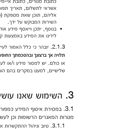
כתובת מגורים, כתובת אי-מיי
אשראי לתשלום, תאריך תפוגה
אליהם, תוכן שאת מספקת (כגו
השירות המבוקש על ידך.
בנוסף, יתכן וייאסף מידע או
לידינו את המידע באמצעות ק
2.1.3. יובהר כי כלל האמור לעיל יחדיו מהווה חלק מהמידע הנאסף. מובהר כי
תלויה אך ברצונך ובהסכמתך החופש
או כולם. יש למסור מידע ו/או לע
שלישיים, למעט במקרים בהם הור
3. השימוש שאנו עושים במידע
3.1. במסירת איסוף המידע כמפ
מטרות המאגרים הרשומות וכן לעש
3.1.1. טיוב וניהול ההתקשר