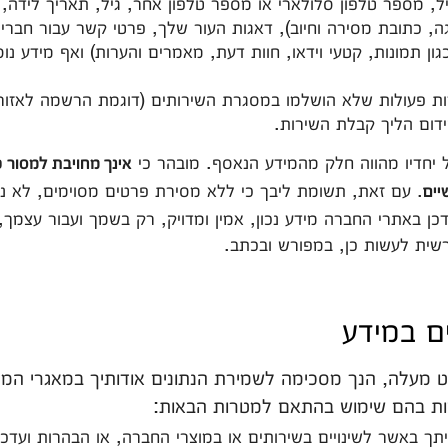
ל, מספר טלפון סלולארי או מספר טלפון אחר, גיל, תאריך לידה, 
, כתובת מסירה וחיוב), דאגות העור שלך, פרטי קשר עבור חברי
ן תמונות, קטעי וידאו, חוות דעת, מאמרים והערות) ואף מידע נ
דות פעולות שלא הושלמו במסגרת השירותים (דוגמת הרשמה לאזור 
ידום הליך קבלת השירות.
אינך מחויבת למסור פ
. עם זאת, תשומת ליבך כי ללא מסירת פרטים מסוימים, לא נ
יים
דכן באתרי החברה מידע נכון, אמין ומדויק, רק בשמך ועבור עצמך,
שית לעשות כן, במפורש ובכתב.
ורט מעלה, הנך מסכימה לשמירת הנתונים אודותיך במאגרי המ
ות בהם שימוש בהתאם למטרות הבאות:
ות איתך באשר לשינויים בשירותים או במוצרי החברה, או הבהרות ועדכ