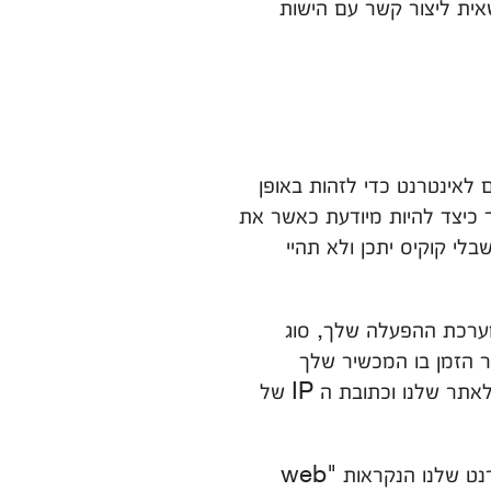
אית ליצור קשר עם הישות
 לאינטרנט כדי לזהות באופן
ך כיצד להיות מיודעת כאשר את
לי קוקיס יתכן ולא תהיי
 מערכת ההפעלה שלך, סוג
 הזמן בו המכשיר שלך
ממוקם. רישומי שרת האינטרנט יכולים לשמור מידע כמו כתובת של דף האינטרנט שקישר אותך לאתר שלנו וכתובת ה IP של
5.3. כדי לשלוט בשרתי האינטרנט שאוספים את המידע, אנו עשויים למקם תוויות על דפי האינטרנט שלנו הנקראות "web