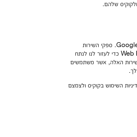
6.1. אנו עשויים להשתמש בשירותי צד שלישי לניתוחי מידע אינטרנטי, כמו אלה של Adobe ו-Google. ספקי השירות
המנהלים שירותים אלה משתמשים בטכנולוגיות כמו קוקיס, Web Server Logs ו-Web Beacons כדי לעזור לנו לנתח
ף באמצעים אלה כולל כתובת IP נמסר לספקי השירות האלה, אשר משתמשים
לך.
דיניות השימוש בקוקיס ולצמצם