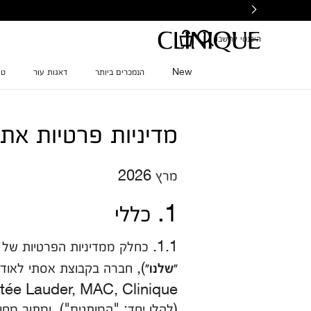
Ski
t
mai
היכנסי לחשבון
conten
New
הנמכרים ביותר
דאגות עור
טי
מדיניות פרטיות את
מרץ 2026
1. כללי
1.1. כחלק ממדיניות הפרטיות של קליניק מותג אשר מוצריו משווקים על ידי אלקליל בע"מ (להלן:
"שלנו"
(להלן יחד: "המותגים"), ומתוך מח