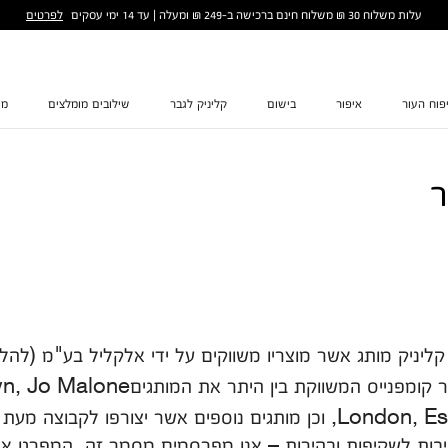
לפרטים
עלות משלוח 30 ₪ משלוח חינם ברכישה ב-249 ₪ ומעלה | עד 14 ימי עסקים
פוח העור
איפור
בישום
קליניק לגבר
שילובים מומלצים
מת
ר
), חברה בקבוצת אסתי לאודר קומפנייס המש
London, Estée Lauder, MAC, Clinique, וכן מותגים נוספים אשר יצו
ויבות לשקיפות ובהירות – אנו מפרסמים מסמך זה, המפרט א