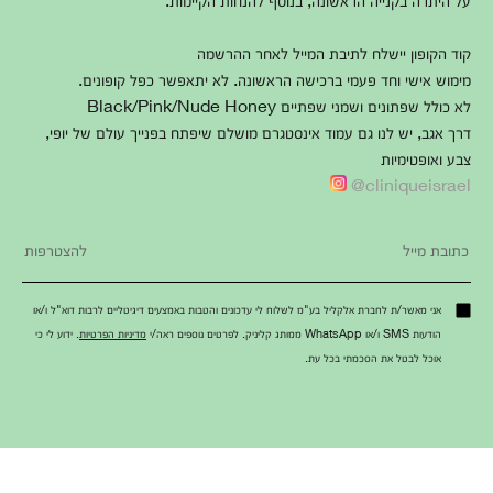
קוד הקופון יישלח לתיבת המייל לאחר ההרשמה
מימוש אישי וחד פעמי ברכישה הראשונה. לא יתאפשר כפל קופונים.
לא כולל שפתונים ושמני שפתיים Black/Pink/Nude Honey
דרך אגב, יש לנו גם עמוד אינסטגרם מושלם שיפתח בפנייך עולם של יופי,
צבע ואופטימיות
cliniqueisrael@
אני מאשר/ת לחברת אלקליל בע"מ לשלוח לי עדכונים והטבות באמצעים דיגיטליים לרבות דוא"ל ו/או
הודעות SMS ו/או WhatsApp ממותג קליניק. לפרטים נוספים ראה/י
מדיניות הפרטיות
. ידוע לי כי
אוכל לבטל את הסכמתי בכל עת.