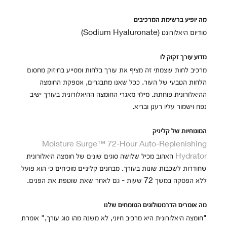
מה יופיע ברשימת המרכיבים
סודיום היאלורונט (Sodium Hyaluronate)
מדוע עורך זקוק לו
מרכיב לחות עוצמתי זה מציף את עורך בלחות ומסייע בחיזוק מחסום
הלחות הטבעי של העור. ככל שאנו מתבגרים, אספקת החומצה
ההיאלורונית פוחתת. מילוי מאגרי החומצה ההיאלורונית בעורך ישיב
נפח וישמור עליו רענן ובריא.
המומחיות של קליניק
Moisture Surge™ 72-Hour Auto-Replenishing
Hydrator
האהוב מכיל שלושה סוגים שונים של חומצה היאלורונית
שחודרות לשכבות שונות בעורך. מבחנים קליניים מוכיחים כי הוא פועל
ללא הפסקה במשך 72 שעות - גם לאחר שאת שוטפת את הפנים.
מה אומרים הדרמטולוגים המומחים שלנו
"חומצה היאלורונית היא מרכיב חיוני, לא משנה מהו סוג עורך," אומרת