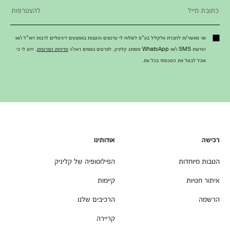
אני מאשר/ת לחברת אלקליל בע"מ לשלוח לי עדכונים והטבות באמצעים דיגיטליים לרבות דוא"ל ו/או
הודעות SMS ו/או WhatsApp ממותג קליניק. לפרטים נוספים ראה/י
מדיניות הפרטיות
. ידוע לי כי
אוכל לבטל את הסכמתי בכל עת.
רכישה
אודותינו
הטבות מיוחדות
הפילוסופיה של קליניק
איתור חנויות
קיימות
הרשמה
הרכיבים שלנו
קריירה