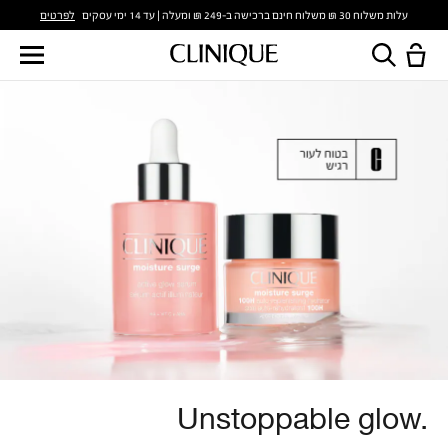
לפרטים
עלות משלוח 30 ₪ משלוח חינם ברכישה ב-249 ₪ ומעלה | עד 14 ימי עסקים
Unstoppable glow.