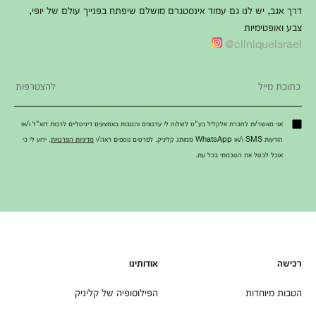
דרך אגב, יש לנו גם עמוד אינסטגרם מושלם שיפתח בפנייך עולם של יופי,
צבע ואופטימיות
cliniqueisrael@
אני מאשר/ת לחברת אלקליל בע"מ לשלוח לי עדכונים והטבות באמצעים דיגיטליים לרבות דוא"ל ו/או
הודעות SMS ו/או WhatsApp ממותג קליניק. לפרטים נוספים ראה/י
מדיניות הפרטיות
. ידוע לי כי
אוכל לבטל את הסכמתי בכל עת.
רכישה
אודותינו
הטבות מיוחדות
הפילוסופיה של קליניק