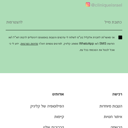
cliniqueisrael@
אני מאשר/ת לחברת אלקליל בע"מ לשלוח לי עדכונים והטבות באמצעים דיגיטליים לרבות דוא"ל ו/או
הודעות SMS ו/או WhatsApp ממותג קליניק. לפרטים נוספים ראה/י
מדיניות הפרטיות
. ידוע לי כי
אוכל לבטל את הסכמתי בכל עת.
רכישה
אודותינו
הטבות מיוחדות
הפילוסופיה של קליניק
איתור חנויות
קיימות
הרשמה
הרכיבים שלנו