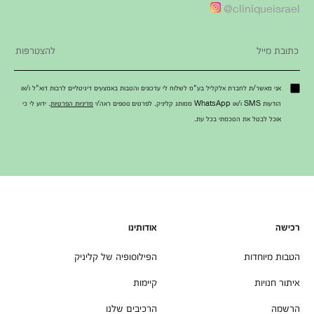
cliniqueisrael@
אני מאשר/ת לחברת אלקליל בע"מ לשלוח לי עדכונים והטבות באמצעים דיגיטליים לרבות דוא"ל ו/או
הודעות SMS ו/או WhatsApp ממותג קליניק. לפרטים נוספים ראה/י
מדיניות הפרטיות
. ידוע לי כי
אוכל לבטל את הסכמתי בכל עת.
רכישה
אודותינו
הטבות מיוחדות
הפילוסופיה של קליניק
איתור חנויות
קיימות
הרשמה
הרכיבים שלנו