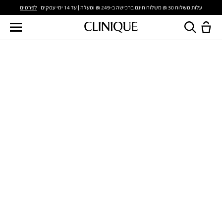
לפרטים
עלות משלוח 30 ₪ משלוח חינם ברכישה ב-249 ₪ ומעלה | עד 14 ימי עסקים