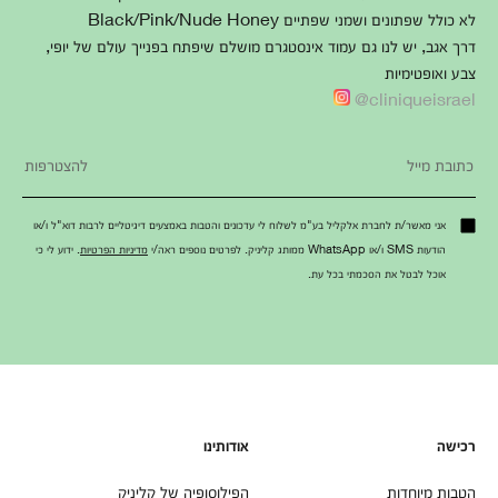
לא כולל שפתונים ושמני שפתיים Black/Pink/Nude Honey
דרך אגב, יש לנו גם עמוד אינסטגרם מושלם שיפתח בפנייך עולם של יופי,
צבע ואופטימיות
cliniqueisrael@
אני מאשר/ת לחברת אלקליל בע"מ לשלוח לי עדכונים והטבות באמצעים דיגיטליים לרבות דוא"ל ו/או
הודעות SMS ו/או WhatsApp ממותג קליניק. לפרטים נוספים ראה/י
מדיניות הפרטיות
. ידוע לי כי
אוכל לבטל את הסכמתי בכל עת.
רכישה
אודותינו
הטבות מיוחדות
הפילוסופיה של קליניק