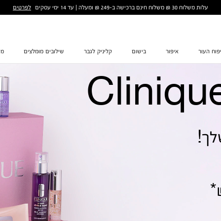
לפרטים
עלות משלוח 30 ₪ משלוח חינם ברכישה ב-249 ₪ ומעלה | עד 14 ימי עסקים
פוח העור
איפור
בישום
קליניק לגבר
שילובים מומלצים
מת
Cliniqu
לך!