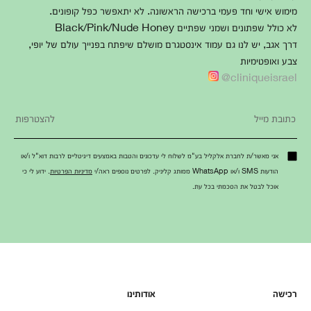
מימוש אישי וחד פעמי ברכישה הראשונה. לא יתאפשר כפל קופונים.
לא כולל שפתונים ושמני שפתיים Black/Pink/Nude Honey
דרך אגב, יש לנו גם עמוד אינסטגרם מושלם שיפתח בפנייך עולם של יופי,
צבע ואופטימיות
cliniqueisrael@
אני מאשר/ת לחברת אלקליל בע"מ לשלוח לי עדכונים והטבות באמצעים דיגיטליים לרבות דוא"ל ו/או
הודעות SMS ו/או WhatsApp ממותג קליניק. לפרטים נוספים ראה/י
מדיניות הפרטיות
. ידוע לי כי
אוכל לבטל את הסכמתי בכל עת.
רכישה
אודותינו