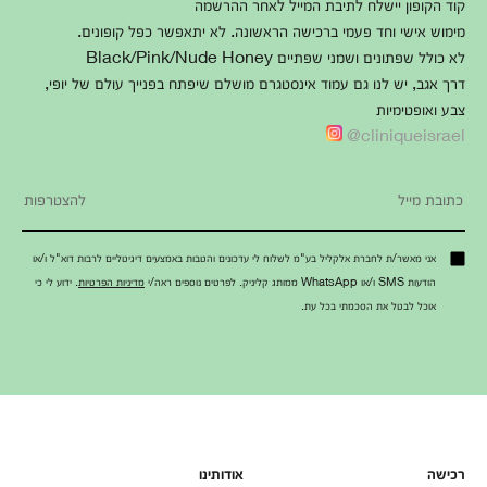
קוד הקופון יישלח לתיבת המייל לאחר ההרשמה
מימוש אישי וחד פעמי ברכישה הראשונה. לא יתאפשר כפל קופונים.
לא כולל שפתונים ושמני שפתיים Black/Pink/Nude Honey
דרך אגב, יש לנו גם עמוד אינסטגרם מושלם שיפתח בפנייך עולם של יופי,
צבע ואופטימיות
cliniqueisrael@
אני מאשר/ת לחברת אלקליל בע"מ לשלוח לי עדכונים והטבות באמצעים דיגיטליים לרבות דוא"ל ו/או
הודעות SMS ו/או WhatsApp ממותג קליניק. לפרטים נוספים ראה/י
מדיניות הפרטיות
. ידוע לי כי
אוכל לבטל את הסכמתי בכל עת.
רכישה
אודותינו