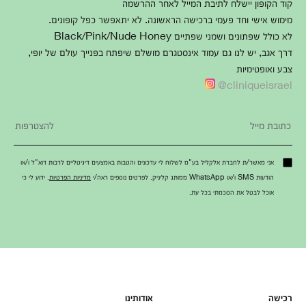
קוד הקופון יישלח לתיבת המייל לאחר ההרשמה
מימוש אישי וחד פעמי ברכישה הראשונה. לא יתאפשר כפל קופונים.
לא כולל שפתונים ושמני שפתיים Black/Pink/Nude Honey
דרך אגב, יש לנו גם עמוד אינסטגרם מושלם שיפתח בפנייך עולם של יופי,
צבע ואופטימיות
cliniqueisrael@
אני מאשר/ת לחברת אלקליל בע"מ לשלוח לי עדכונים והטבות באמצעים דיגיטליים לרבות דוא"ל ו/או
הודעות SMS ו/או WhatsApp ממותג קליניק. לפרטים נוספים ראה/י
מדיניות הפרטיות
. ידוע לי כי
אוכל לבטל את הסכמתי בכל עת.
רכישה
אודותינו