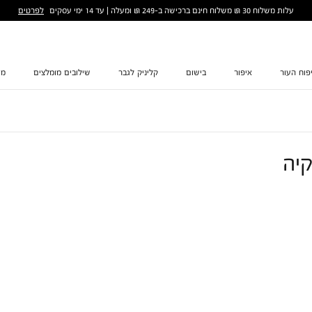
לפרטים
עלות משלוח 30 ₪ משלוח חינם ברכישה ב-249 ₪ ומעלה | עד 14 ימי עסקים
פוח העור
איפור
בישום
קליניק לגבר
שילובים מומלצים
מת
יה