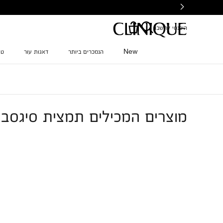
Ski
t
mai
היכנסי לחשבון
conten
New
הנמכרים ביותר
דאגות עור
טי
מוצרים המכילים תמצית סיגסבק