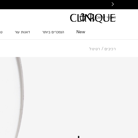
Ski
t
mai
היכנסי לחשבון
conten
New
הנמכרים ביותר
דאגות עור
טי
רכיבים
רטינול