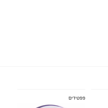
פפטידים
חומצה 