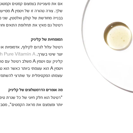
אם את מעוניינת בצמצום קמטים וקמטוטים
שלך. צורה 
בבנייה מחודשת של קולגן ואלסטין, שני מ
רטינול גם מאיץ את תחלופת התאים וחושף
המומחיות של קליניק
רטינול עלול לגרום לקילוף, אדמומיות או
יוצר שינוי בעורך.
h Pure Vitamin A
קליניק עם ויטמין A משלב ר
ויטמין A הוא עוצמתי ביותר כאשר הו
עוצמתו המקסימלית עד שתרצי להשתמש 
מה אומרים הדרמטולוגים של קליניק
"רטינול הוא חלק חיוני של כל שגרת טיפו
יותר ומצמצם את מראה הקמטים", מסבירה 