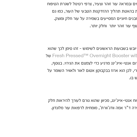
 ובמראה עור זוהר וצעיר, צרפי רטינול לשגרת הטיפוח
טהורה זו של ויטמין A מסייעת בהאטת תהליך ההזדקנות הטבעי של העור, כמו גם
בנים חיוניים המסייעים בשמירה על עור חלק ומוצק.
 עור זוהר יותר וחלק יותר.
 יובש בשבועות הראשונים לשימוש - זהו סימן לכך שהוא
Fresh Pressed™ Overnight Booster wit
של
טינול עם סרום אנטי-אייג'ינג מרגיע כדי לצמצם את הגירוי. בנוסף,
א טרי, לכן הוא ארוז בבקבוקון אטום לאור ולאוויר השומר על
בו.
ח אנטי-אייג'ינג, מכיוון שהוא גורם לעורך להיראות חלק
ד"ר אמה וודג'וורת', מומחית לרפואת עור מלונדון.