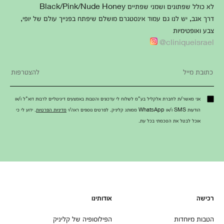
לא כולל שפתונים ושמני שפתיים Black/Pink/Nude Honey
דרך אגב, יש לנו גם עמוד אינסטגרם מושלם שיפתח בפנייך עולם של יופי,
צבע ואופטימיות
cliniqueisrael@
אני מאשר/ת לחברת אלקליל בע"מ לשלוח לי עדכונים והטבות באמצעים דיגיטליים לרבות דוא"ל ו/או
הודעות SMS ו/או WhatsApp ממותג קליניק. לפרטים נוספים ראה/י
מדיניות הפרטיות
. ידוע לי כי
אוכל לבטל את הסכמתי בכל עת.
רכישה
אודותינו
הטבות מיוחדות
הפילוסופיה של קליניק