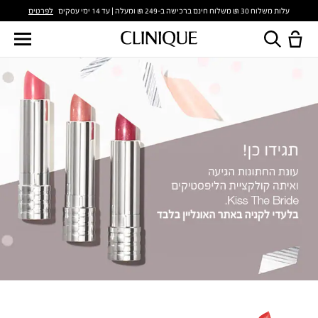
לפרטים
עלות משלוח 30 ₪ משלוח חינם ברכישה ב-249 ₪ ומעלה | עד 14 ימי עסקים