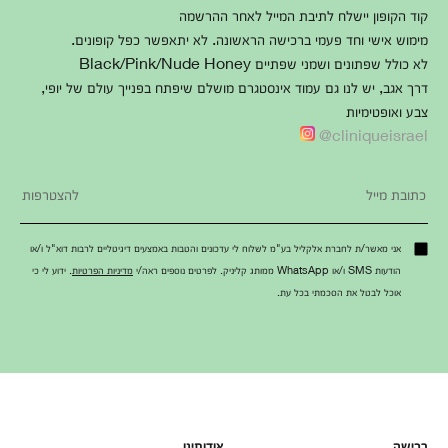
קוד הקופון יישלח לתיבת המייל לאחר ההרשמה
מימוש אישי וחד פעמי ברכישה הראשונה. לא יתאפשר כפל קופונים.
לא כולל שפתונים ושמני שפתיים Black/Pink/Nude Honey
דרך אגב, יש לנו גם עמוד אינסטגרם מושלם שיפתח בפנייך עולם של יופי,
צבע ואופטימיות
cliniqueisrael@
אני מאשר/ת לחברת אלקליל בע"מ לשלוח לי עדכונים והטבות באמצעים דיגיטליים לרבות דוא"ל ו/או
הודעות SMS ו/או WhatsApp ממותג קליניק. לפרטים נוספים ראה/י
מדיניות הפרטיות
. ידוע לי כי
אוכל לבטל את הסכמתי בכל עת.
רכישה
אודותינו