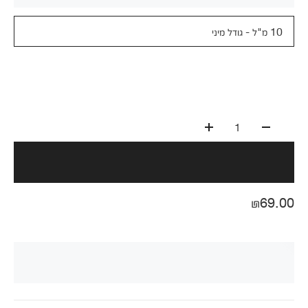
10 מ"ל - גודל מיני
1
₪69.00