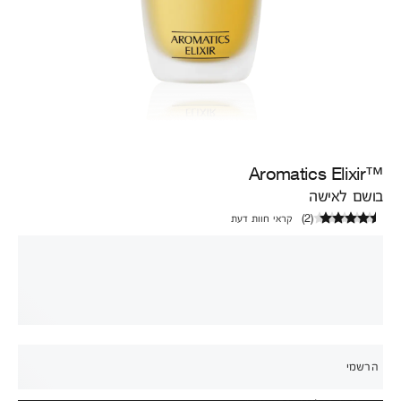
™Aromatics Elixir
בושם לאישה
(
2
)
קראי חוות דעת
הרשמי