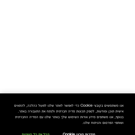
אנו משתמשים בקובצי Cookie כדי לאפשר לאתר שלנו לפעול כהלכה, להתאים
אישית תוכן ומודעות, לספק תכונות מדיה חברתית ולנתח את התעבורה באתר.
בנוסף, אנו משתפים מידע אודות השימוש שלך באתר שלנו עם המדיה החברתית
ושותפי הפרסום והניתוח שלנו.
הגדרות קובצי Cookie
קבל את כל העוגיות