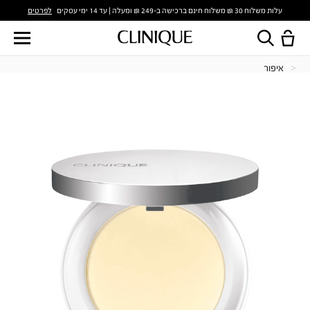
לפרטים
עלות משלוח 30 ₪ משלוח חינם ברכישה ב-249 ₪ ומעלה | עד 14 ימי עסקים
איפור