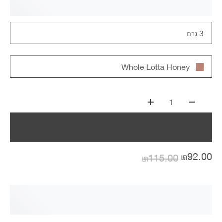
3 גרם
Whole Lotta Honey
1
₪92.00
₪115.00