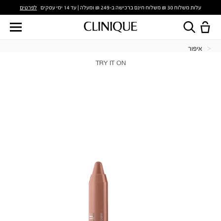
לפרטים
עלות משלוח 30 ₪ משלוח חינם ברכישה ב-249 ₪ ומעלה | עד 14 ימי עסקים
איפור
TRY IT ON