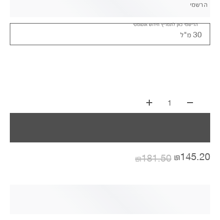
הרשמי
הרישמי כאן לתמריץ חידוש אוטומטי
30 מ"ל
1
₪145.20
₪181.50