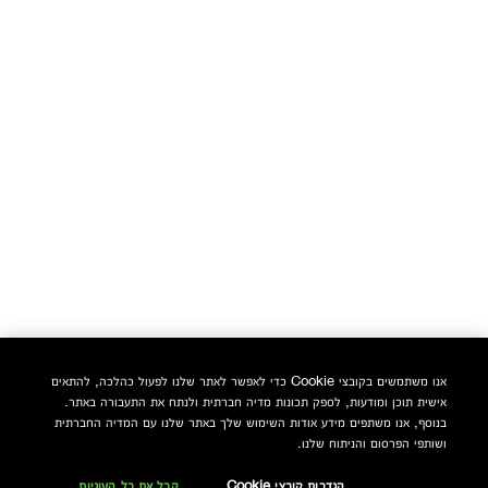
אנו משתמשים בקובצי Cookie כדי לאפשר לאתר שלנו לפעול כהלכה, להתאים
אישית תוכן ומודעות, לספק תכונות מדיה חברתית ולנתח את התעבורה באתר.
בנוסף, אנו משתפים מידע אודות השימוש שלך באתר שלנו עם המדיה החברתית
ושותפי הפרסום והניתוח שלנו.
הגדרות קובצי Cookie
קבל את כל העוגיות