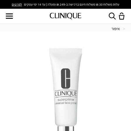
לפרטים
עלות משלוח 30 ₪ משלוח חינם ברכישה ב-249 ₪ ומעלה | עד 14 ימי עסקים
איפור