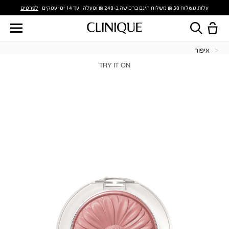
לפרטים
עלות משלוח 30 ₪ משלוח חינם ברכישה ב-249 ₪ ומעלה | עד 14 ימי עסקים
איפור
TRY IT ON