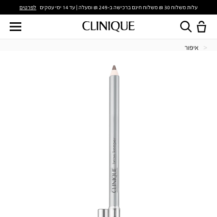
לפרטים
עלות משלוח 30 ₪ משלוח חינם ברכישה ב-249 ₪ ומעלה | עד 14 ימי עסקים
איפור