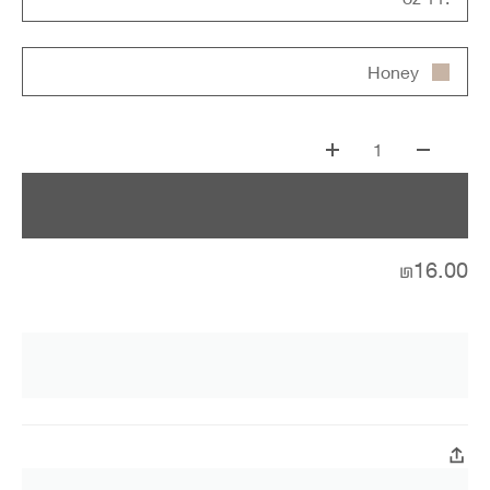
Honey
1
₪16.00