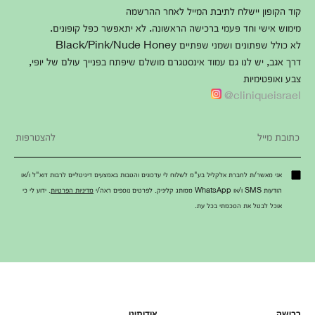
קוד הקופון יישלח לתיבת המייל לאחר ההרשמה
מימוש אישי וחד פעמי ברכישה הראשונה. לא יתאפשר כפל קופונים.
לא כולל שפתונים ושמני שפתיים Black/Pink/Nude Honey
דרך אגב, יש לנו גם עמוד אינסטגרם מושלם שיפתח בפנייך עולם של יופי,
צבע ואופטימיות
cliniqueisrael@
אני מאשר/ת לחברת אלקליל בע"מ לשלוח לי עדכונים והטבות באמצעים דיגיטליים לרבות דוא"ל ו/או
הודעות SMS ו/או WhatsApp ממותג קליניק. לפרטים נוספים ראה/י
מדיניות הפרטיות
. ידוע לי כי
אוכל לבטל את הסכמתי בכל עת.
רכישה
אודותינו