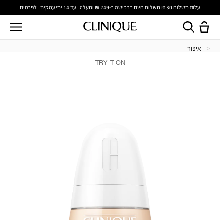
לפרטים
עלות משלוח 30 ₪ משלוח חינם ברכישה ב-249 ₪ ומעלה | עד 14 ימי עסקים
איפור
TRY IT ON