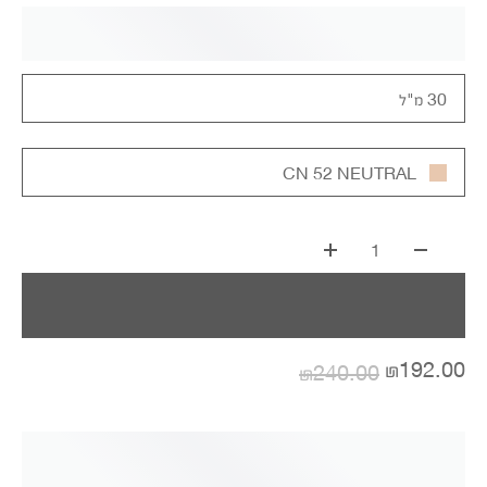
30 מ"ל
CN 52 NEUTRAL
1
₪192.00
₪240.00