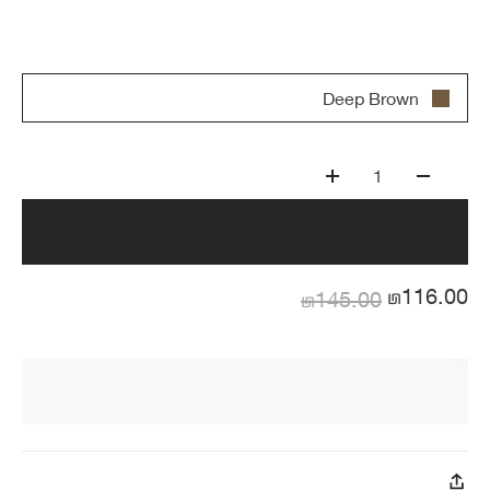
Deep Brown
1
₪116.00
₪145.00