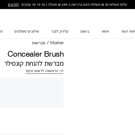
לפרטים
עלות משלוח 30 ₪ משלוח חינם ברכישה ב-249 ₪ ומעלה | עד 14 ימי עסקים
פוח העור
איפור
בישום
קליניק לגבר
שילובים מומלצים
מת
Home
/
מברשות
Concealer Brush
מברשת להנחת קונסילר
היי הראשונה לרשום סיקור