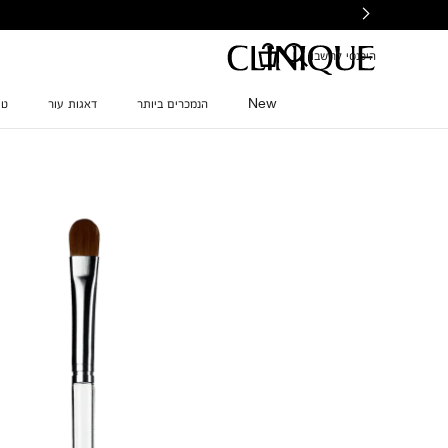
Ski
t
mai
היכנסי לחשבון
conten
New
הנמכרים ביותר
דאגות עור
טי