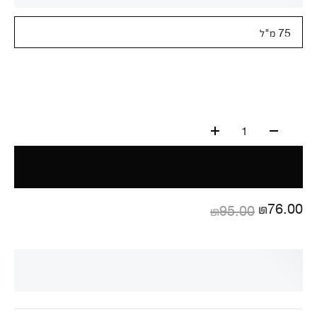
75 מ"ל
1
₪76.00
₪95.00