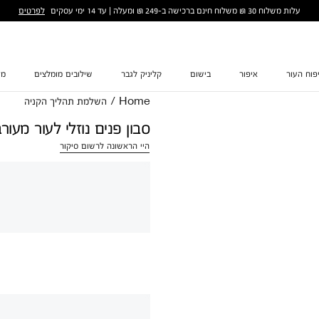
לפרטים
עלות משלוח 30 ₪ משלוח חינם ברכישה ב-249 ₪ ומעלה | עד 14 ימי עסקים
פוח העור
איפור
בישום
קליניק לגבר
שילובים מומלצים
מת
Home
/
השלמת תהליך הקניה
סבון פנים נוזלי לעור מעורב ע
היי הראשונה לרשום סיקור