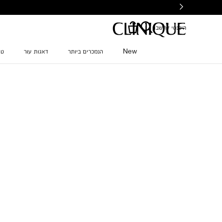
Ski
t
mai
היכנסי לחשבון
conten
New
הנמכרים ביותר
דאגות עור
טי