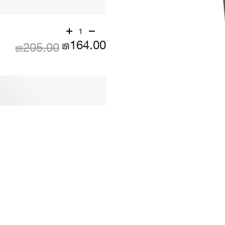
1
₪164.00
₪205.00