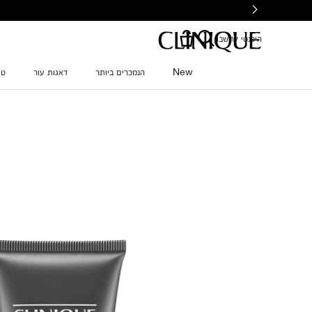
Ski
t
mai
היכנסי לחשבון
conten
New
הנמכרים ביותר
דאגות עור
טי