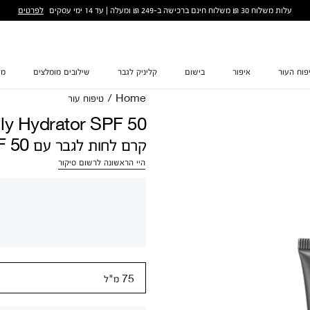
לפרטים
עלות משלוח 30 ₪ משלוח חינם ברכישה ב-249 ₪ ומעלה | עד 14 ימי עסקים
פוח העור
איפור
בישום
קליניק לגבר
שילובים מומלצים
מת
Home
/
טיפוח עור
ly Hydrator SPF 50
קרם לחות לגבר עם SPF 50
היי הראשונה לרשום סיקור
75 מ"ל