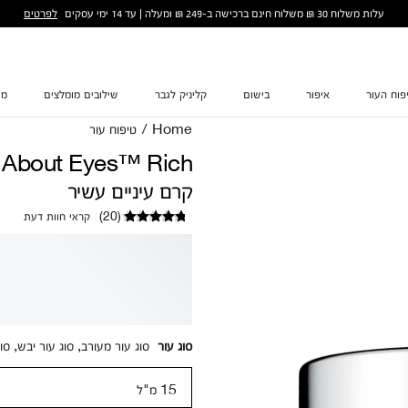
לפרטים
עלות משלוח 30 ₪ משלוח חינם ברכישה ב-249 ₪ ומעלה | עד 14 ימי עסקים
פוח העור
איפור
בישום
קליניק לגבר
שילובים מומלצים
מת
Home
/
טיפוח עור
l About Eyes™ Rich
קרם עיניים עשיר
(
20
)
קראי חוות דעת
סוג עור
סוג עור מעורב, סוג עור יבש, סוג
15 מ"ל