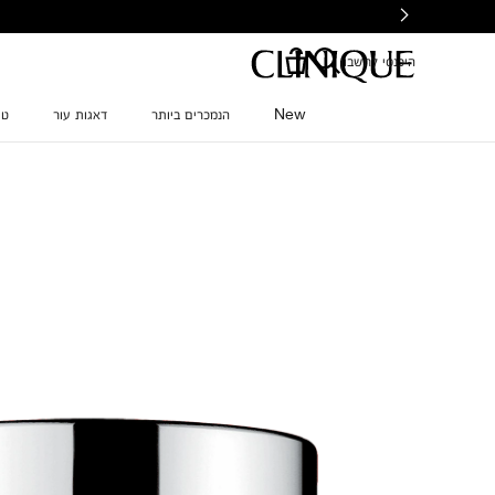
Ski
t
mai
היכנסי לחשבון
conten
New
הנמכרים ביותר
דאגות עור
טי