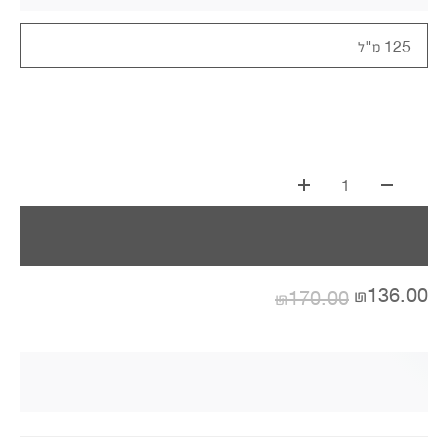
125 מ"ל
1
₪136.00
₪170.00