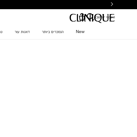
Ski
t
mai
היכנסי לחשבון
conten
New
הנמכרים ביותר
דאגות עור
טי