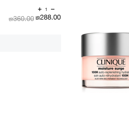
1
₪288.00
₪360.00