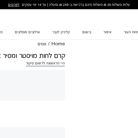
לפרטים
עלות משלוח 30 ₪ משלוח חינם ברכישה ב-249 ₪ ומעלה | עד 14 ימי עסקים
פוח העור
איפור
בישום
קליניק לגבר
שילובים מומלצים
מת
Home
/
סטים
קרם לחות מויסטר ומסיר 
היי הראשונה לרשום סיקור