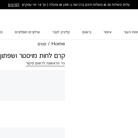
לפרטים
עלות משלוח 30 ₪ משלוח חינם ברכישה ב-249 ₪ ומעלה | עד 14 ימי עסקים
פוח העור
איפור
בישום
קליניק לגבר
שילובים מומלצים
מת
Home
/
סטים
קרם לחות מויסטר ושפתון
היי הראשונה לרשום סיקור