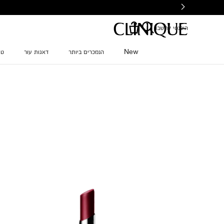
Ski
t
mai
היכנסי לחשבון
conten
New
הנמכרים ביותר
דאגות עור
טי