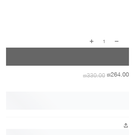
1
₪264.00
₪330.00