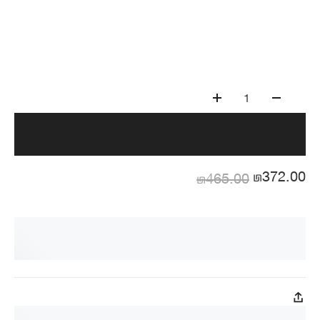
1
₪372.00
₪465.00