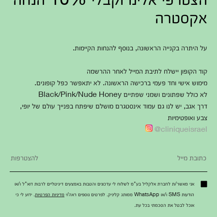
אקסטרה
על היתרה בקנייה הראשונה, בנוסף להנחות הקיימות.
קוד הקופון יישלח לתיבת המייל לאחר ההרשמה
מימוש אישי וחד פעמי ברכישה הראשונה. לא יתאפשר כפל קופונים.
לא כולל שפתונים ושמני שפתיים Black/Pink/Nude Honey
דרך אגב, יש לנו גם עמוד אינסטגרם מושלם שיפתח בפנייך עולם של יופי,
צבע ואופטימיות
cliniqueisrael@
אני מאשר/ת לחברת אלקליל בע"מ לשלוח לי עדכונים והטבות באמצעים דיגיטליים לרבות דוא"ל ו/או
הודעות SMS ו/או WhatsApp ממותג קליניק. לפרטים נוספים ראה/י
מדיניות הפרטיות
. ידוע לי כי
אוכל לבטל את הסכמתי בכל עת.