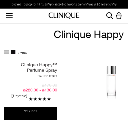
לפרטים
עלות משלוח 30 ₪ משלוח חינם ברכישה ב-249 ₪ ומעלה | עד 14 ימי עסקים
Clinique Happy
לצפייה
Clinique Happy™
Perfume Spray
בושם לאישה
₪170.00
₪136.00 - ₪220.00
חוות דעת 1
בחרי גודל