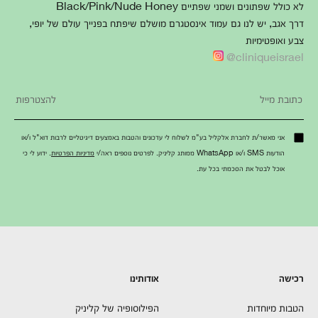
לא כולל שפתונים ושמני שפתיים Black/Pink/Nude Honey
דרך אגב, יש לנו גם עמוד אינסטגרם מושלם שיפתח בפנייך עולם של יופי,
צבע ואופטימיות
cliniqueisrael@
אני מאשר/ת לחברת אלקליל בע"מ לשלוח לי עדכונים והטבות באמצעים דיגיטליים לרבות דוא"ל ו/או
הודעות SMS ו/או WhatsApp ממותג קליניק. לפרטים נוספים ראה/י
מדיניות הפרטיות
. ידוע לי כי
אוכל לבטל את הסכמתי בכל עת.
רכישה
אודותינו
הטבות מיוחדות
הפילוסופיה של קליניק