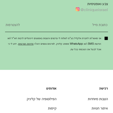
צבע ואופטימיות
cliniqueisrael@
אני מאשר/ת לחברת אלקליל בע"מ לשלוח לי עדכונים והטבות באמצעים דיגיטליים לרבות דוא"ל ו/או
הודעות SMS ו/או WhatsApp ממותג קליניק. לפרטים נוספים ראה/י
מדיניות הפרטיות
. ידוע לי כי
אוכל לבטל את הסכמתי בכל עת.
רכישה
אודותינו
הטבות מיוחדות
הפילוסופיה של קליניק
איתור חנויות
קיימות