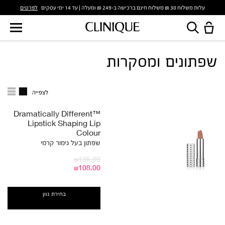
לפרטים
עלות משלוח 30 ₪ משלוח חינם ברכישה ב-249 ₪ ומעלה | עד 14 ימי עסקים
שפתונים ומסקרות
לצפייה
Dramatically Different™
Lipstick Shaping Lip
Colour
שפתון בעל גימור קרמי
₪135.00
₪108.00
בחירת גוון