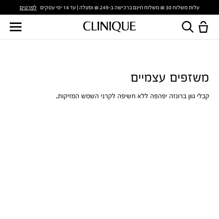
לפרטים
עלות משלוח 30 ₪ משלוח חינם ברכישה ב-249 ₪ ומעלה | עד 14 ימי עסקים
משזפים עצמיים
קבלי גוון ברונזה יפהפה ללא חשיפה לקרני השמש המזיקות.