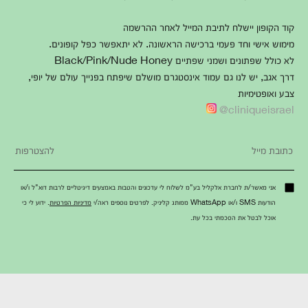
קוד הקופון יישלח לתיבת המייל לאחר ההרשמה
מימוש אישי וחד פעמי ברכישה הראשונה. לא יתאפשר כפל קופונים.
לא כולל שפתונים ושמני שפתיים Black/Pink/Nude Honey
דרך אגב, יש לנו גם עמוד אינסטגרם מושלם שיפתח בפנייך עולם של יופי,
צבע ואופטימיות
cliniqueisrael@
אני מאשר/ת לחברת אלקליל בע"מ לשלוח לי עדכונים והטבות באמצעים דיגיטליים לרבות דוא"ל ו/או
הודעות SMS ו/או WhatsApp ממותג קליניק. לפרטים נוספים ראה/י
מדיניות הפרטיות
. ידוע לי כי
אוכל לבטל את הסכמתי בכל עת.